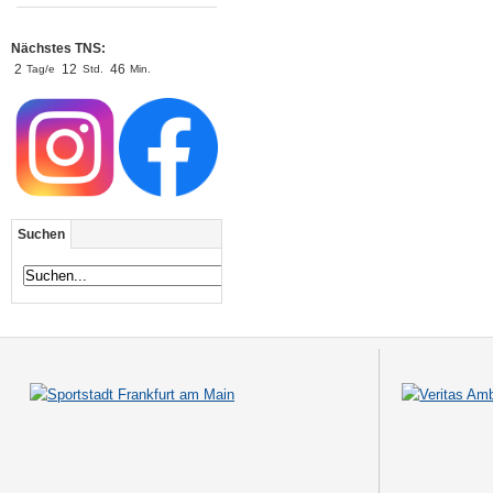
Nächstes TNS:
2
1
2
4
6
Tag/e
Std.
Min.
Suchen