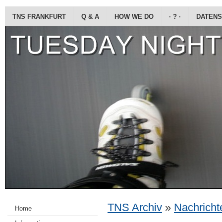
TNS FRANKFURT
Q & A
HOW WE DO
· ? ·
DATENS
TNS Archiv
»
Nachrichte
Home