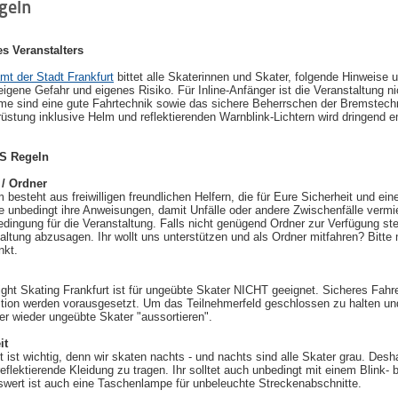
geln
s Veranstalters
mt der Stadt Frankfurt
bittet alle Skaterinnen und Skater, folgende Hinweise
 eigene Gefahr und eigenes Risiko. Für Inline-Anfänger ist die Veranstaltung 
hme sind eine gute Fahrtechnik sowie das sichere Beherrschen der Bremstech
üstung inklusive Helm und reflektierenden Warnblink-Lichtern wird dringend 
S Regeln
/ Ordner
besteht aus freiwilligen freundlichen Helfern, die für Eure Sicherheit und ei
tte unbedingt ihre Anweisungen, damit Unfälle oder andere Zwischenfälle verm
dingung für die Veranstaltung. Falls nicht genügend Ordner zur Verfügung ste
taltung abzusagen. Ihr wollt uns unterstützen und als Ordner mitfahren? Bitt
nkt.
ght Skating Frankfurt ist für ungeübte Skater NICHT geeignet. Sicheres Fah
tion werden vorausgesetzt. Um das Teilnehmerfeld geschlossen zu halten und
er wieder ungeübte Skater "aussortieren".
it
t ist wichtig, denn wir skaten nachts - und nachts sind alle Skater grau. Desh
reflektierende Kleidung zu tragen. Ihr solltet auch unbedingt mit einem Blink- 
wert ist auch eine Taschenlampe für unbeleuchte Streckenabschnitte.