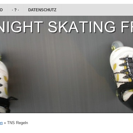
DO
· ? ·
DATENSCHUTZ
en
»
TNS Regeln