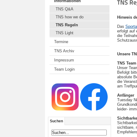
Informationen
TNS Re
TNS Q&A
TNS how we do
Hinweis de
TNS Regeln
Das
Sporta
erfolgt auf
TNS Light
die Teilna
Schutzausr
Termine
TNS Archiv
Unsere TN
Impressum
TNS Team 
Unser Team 
Team Login
Befolgt bi
absolute Be
die Verans
am Treffpu
Anfänger
Tuesday Ni
Grundkondi
leider- imm
Sichtbarke
Suchen
Sichtbarkei
sichtbare, 
Empfehlens