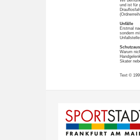
Wir bemühe
und ist für
Drauflosfa
(Ordnerreih
Unfälle
Erstmal nac
sondern mi
Unfallstelle
Schutzaus
Warum nich
Handgelenk
Skater neb
Text © 199