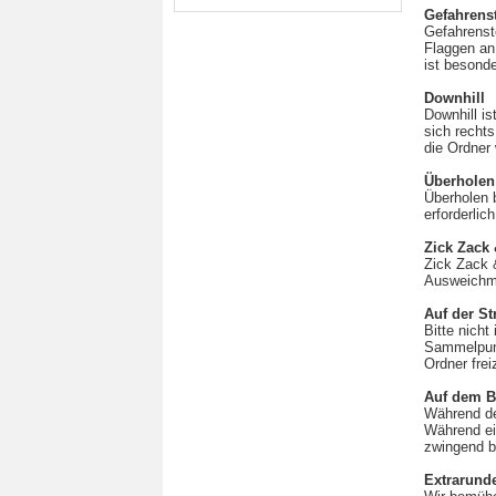
Gefahrenst
Gefahrenste
Flaggen an.
ist besond
Downhill
Downhill is
sich rechts
die Ordner
Überholen
Überholen b
erforderlich
Zick Zack
Zick Zack &
Ausweichma
Auf der St
Bitte nich
Sammelpunk
Ordner frei
Auf dem B
Während der
Während ei
zwingend b
Extrarund