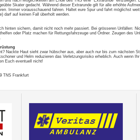
n uns nach Möglichkeiten am Ende des TNS eine "Extrarunde" einzulegen. Di
 geübte Skater gedacht. Während dieser Extrarunde gilt für alle erhöhte Aufmer
hren. Immer vorausschauend fahren. Haltet eure Spur und fahrt möglichst weit
e) darf auf keinen Fall überholt werden.
h hinten sichern, damit nicht noch mehr passiert. Bei grösseren Unfällen: Ni
thelfen oder Platz machen für Rettungsfahrzeuge und Ordner. Zeugen des Unfal
.
rüstung
t? Nackte Haut sieht zwar hübscher aus, aber auch nur bis zum nächsten Stu
schoner und Helm reduzieren das Verletzungsrisiko erheblich. Auch wenn Ihr 
en Euch eventuell nicht!
9 TNS Frankfurt