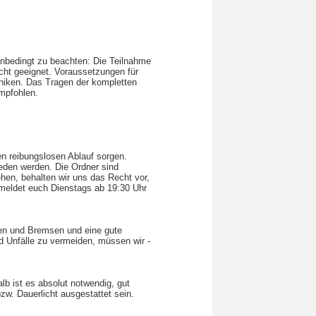
 unbedingt zu beachten: Die Teilnahme
nicht geeignet. Voraussetzungen für
niken. Das Tragen der kompletten
empfohlen.
nen reibungslosen Ablauf sorgen.
ieden werden. Die Ordner sind
hen, behalten wir uns das Recht vor,
e meldet euch Dienstags ab 19:30 Uhr
ren und Bremsen und eine gute
 Unfälle zu vermeiden, müssen wir -
alb ist es absolut notwendig, gut
bzw. Dauerlicht ausgestattet sein.