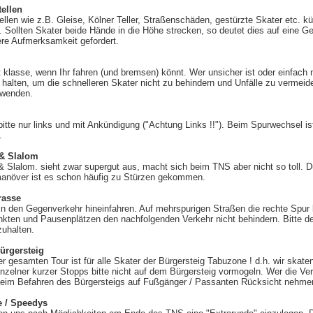
ellen
llen wie z.B. Gleise, Kölner Teller, Straßenschäden, gestürzte Skater etc. 
 Sollten Skater beide Hände in die Höhe strecken, so deutet dies auf eine Gef
ere Aufmerksamkeit gefordert.
t klasse, wenn Ihr fahren (und bremsen) könnt. Wer unsicher ist oder einfach 
 halten, um die schnelleren Skater nicht zu behindern und Unfälle zu vermeid
 wenden.
itte nur links und mit Ankündigung ("Achtung Links !!"). Beim Spurwechsel is
.
 & Slalom
 Slalom. sieht zwar supergut aus, macht sich beim TNS aber nicht so toll. Du
növer ist es schon häufig zu Stürzen gekommen.
rasse
t in den Gegenverkehr hineinfahren. Auf mehrspurigen Straßen die rechte Spu
ten und Pausenplätzen den nachfolgenden Verkehr nicht behindern. Bitte den
zuhalten.
ürgersteig
 gesamten Tour ist für alle Skater der Bürgersteig Tabuzone ! d.h. wir skaten
nzelner kurzer Stopps bitte nicht auf dem Bürgersteig vormogeln. Wer die V
eim Befahren des Bürgersteigs auf Fußgänger / Passanten Rücksicht nehme
e / Speedys